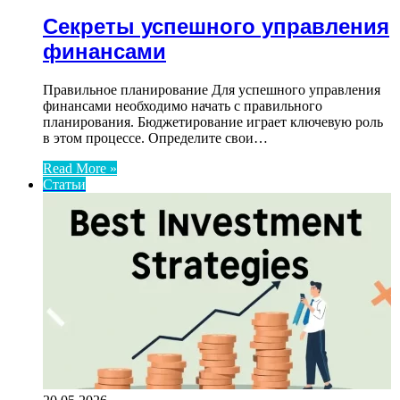
Секреты успешного управления
финансами
Правильное планирование Для успешного управления
финансами необходимо начать с правильного
планирования. Бюджетирование играет ключевую роль
в этом процессе. Определите свои…
Read More »
Статьи