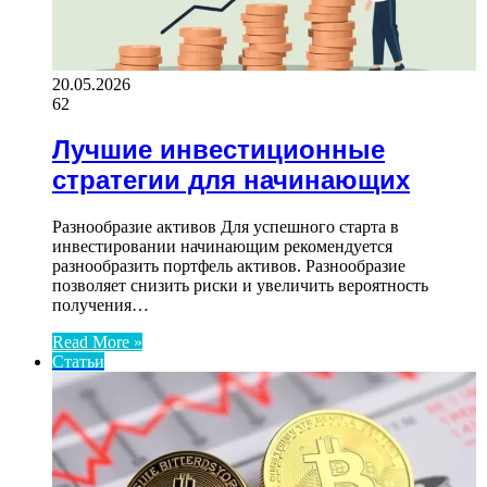
20.05.2026
62
Лучшие инвестиционные
стратегии для начинающих
Разнообразие активов Для успешного старта в
инвестировании начинающим рекомендуется
разнообразить портфель активов. Разнообразие
позволяет снизить риски и увеличить вероятность
получения…
Read More »
Статьи