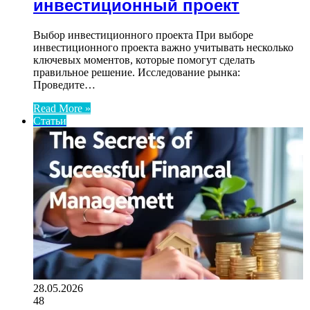
инвестиционный проект
Выбор инвестиционного проекта При выборе
инвестиционного проекта важно учитывать несколько
ключевых моментов, которые помогут сделать
правильное решение. Исследование рынка:
Проведите…
Read More »
Статьи
28.05.2026
48