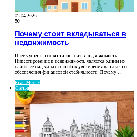
05.04.2026
50
Почему стоит вкладываться в
недвижимость
Преимущества инвестирования в недвижимость
Инвестирование в недвижимость является одним из
наиболее надежных способов увеличения капитала и
обеспечения финансовой стабильности. Почему…
Read More »
Статьи