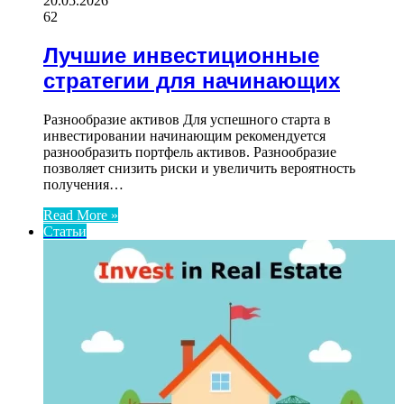
20.05.2026
62
Лучшие инвестиционные
стратегии для начинающих
Разнообразие активов Для успешного старта в
инвестировании начинающим рекомендуется
разнообразить портфель активов. Разнообразие
позволяет снизить риски и увеличить вероятность
получения…
Read More »
Статьи