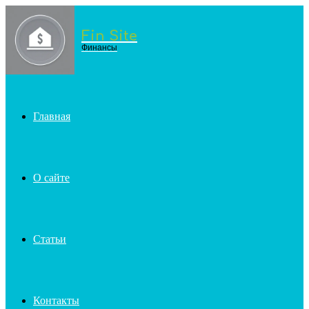
Fin Site
Menu
Финансы
Главная
О сайте
Статьи
Контакты