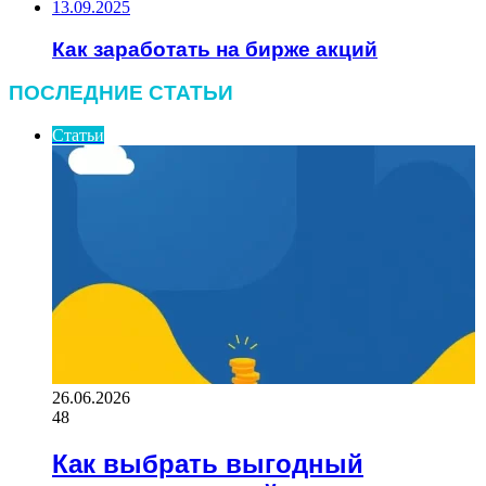
13.09.2025
Как заработать на бирже акций
ПОСЛЕДНИЕ СТАТЬИ
Статьи
26.06.2026
48
Как выбрать выгодный