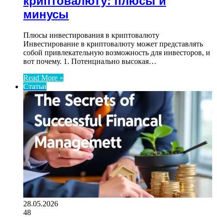
криптовалюту: плюсы и
минусы
Плюсы инвестирования в криптовалюту
Инвестирование в криптовалюту может представлять
собой привлекательную возможность для инвесторов, и
вот почему. 1. Потенциально высокая…
Read More »
Статьи
28.05.2026
48