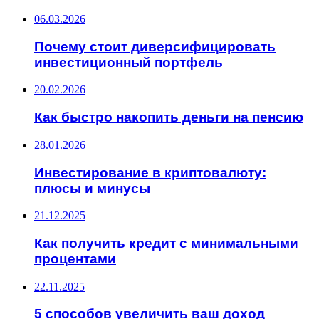
06.03.2026
Почему стоит диверсифицировать
инвестиционный портфель
20.02.2026
Как быстро накопить деньги на пенсию
28.01.2026
Инвестирование в криптовалюту:
плюсы и минусы
21.12.2025
Как получить кредит с минимальными
процентами
22.11.2025
5 способов увеличить ваш доход