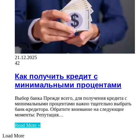
21.12.2025
42
Как получить кредит с
минимальными процентами
Выбор банка Прежде всего, для получения кредита с
минимальными процентами важно тщательно выбрать
банк-кредитора. Обратите внимание на следующие
моменты: Репутация…
Read More »
Load More