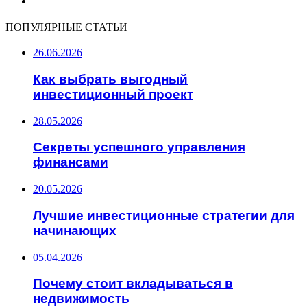
ПОПУЛЯРНЫЕ СТАТЬИ
26.06.2026
Как выбрать выгодный
инвестиционный проект
28.05.2026
Секреты успешного управления
финансами
20.05.2026
Лучшие инвестиционные стратегии для
начинающих
05.04.2026
Почему стоит вкладываться в
недвижимость