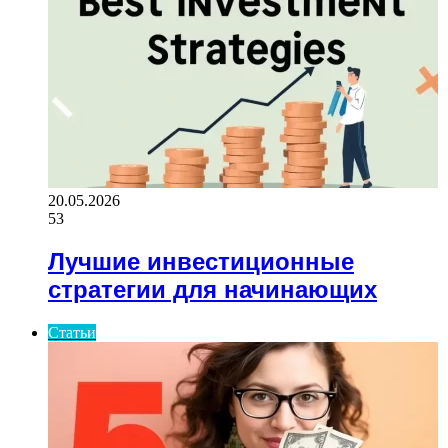
20.05.2026
53
Лучшие инвестиционные
стратегии для начинающих
Статьи