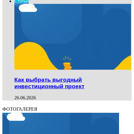
Статьи
Как выбрать выгодный
инвестиционный проект
26.06.2026
ФОТОГАЛЕРЕЯ