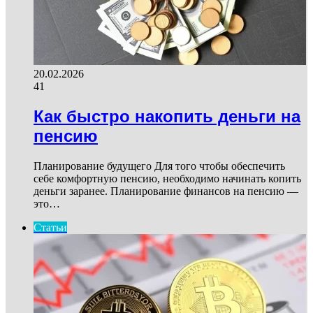
20.02.2026
41
Как быстро накопить деньги на
пенсию
Планирование будущего Для того чтобы обеспечить
себе комфортную пенсию, необходимо начинать копить
деньги заранее. Планирование финансов на пенсию —
это…
Статьи