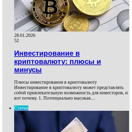
28.01.2026
52
Инвестирование в
криптовалюту: плюсы и
минусы
Плюсы инвестирования в криптовалюту
Инвестирование в криптовалюту может представлять
собой привлекательную возможность для инвесторов, и
вот почему. 1. Потенциально высокая…
Статьи