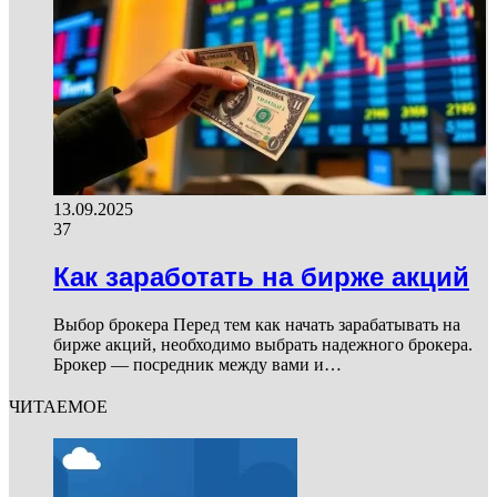
13.09.2025
37
Как заработать на бирже акций
Выбор брокера Перед тем как начать зарабатывать на
бирже акций, необходимо выбрать надежного брокера.
Брокер — посредник между вами и…
ЧИТАЕМОЕ