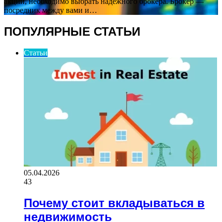
акций, необходимо выбрать надежного брокера. Брокер —
посредник между вами и…
ПОПУЛЯРНЫЕ СТАТЬИ
Статьи
05.04.2026
43
Почему стоит вкладываться в
недвижимость