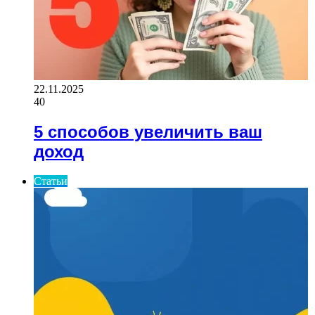
22.11.2025
40
5 способов увеличить ваш
доход
Статьи